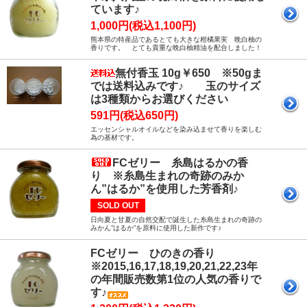
ています♪
1,000円(税込1,100円)
熊本県の特産品であるとても大きな柑橘果実 晩白柚の
香りです。 とても貴重な晩白柚精油を配合しました！
無付香玉 10g￥650 ※50gま
では送料込みです♪ 玉のサイズ
は3種類からお選びください
591円(税込650円)
エッセンシャルオイルなどを染み込ませて香りを楽しむ
為の基材です。
FCゼリー 糸島はるかの香
り ※糸島生まれの奇跡のみか
ん”はるか”を使用した芳香剤♪
SOLD OUT
日向夏と甘夏の自然交配で誕生した糸島生まれの奇跡の
みかん”はるか”を原料に使用した新作です♪
FCゼリー ひのきの香り
※2015,16,17,18,19,20,21,22,23年
の年間販売数第1位の人気の香りで
す♪