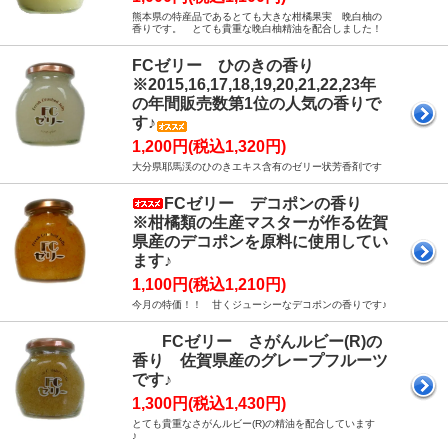
熊本県の特産品であるとても大きな柑橘果実 晩白柚の
香りです。 とても貴重な晩白柚精油を配合しました！
FCゼリー ひのきの香り
※2015,16,17,18,19,20,21,22,23年
の年間販売数第1位の人気の香りで
す♪
1,200円(税込1,320円)
大分県耶馬渓のひのきエキス含有のゼリー状芳香剤です
FCゼリー デコポンの香り
※柑橘類の生産マスターが作る佐賀
県産のデコポンを原料に使用してい
ます♪
1,100円(税込1,210円)
今月の特価！！ 甘くジューシーなデコポンの香りです♪
FCゼリー さがんルビー(R)の
香り 佐賀県産のグレープフルーツ
です♪
1,300円(税込1,430円)
とても貴重なさがんルビー(R)の精油を配合しています
♪