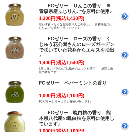
FCゼリー りんごの香り ※
青森県産ふじりんごを原料に使用♪
1,300円(税込1,430円)
思わず食べたくなる完熟りんごの香り。 青森県産のふ
じりんごを原料に使っています♪
FCゼリー ローズの香り く
じゅう花公園さんのローズガーデン
で咲いていた花弁からエキスを抽出
♪
1,400円(税込1,540円)
1個に赤いバラの生花1輪分のエキスを使用。 妖艶な薔
薇の香りです！
FCゼリー ペパーミントの香り
1,000円(税込1,100円)
FCゼリーシリーズで１番強い香りです♪
FCゼリー 晩白柚の香り 熊
本県八代産の晩白柚を原料に使用し
ています♪
1,000円(税込1,100円)