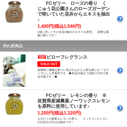
FCゼリー ローズの香り く
じゅう花公園さんのローズガーデン
で咲いていた花弁からエキスを抽出
♪
1,400円(税込1,540円)
1個に赤いバラの生花1輪分のエキスを使用。 妖艶な薔
薇の香りです！
売れ筋商品
ピローフレグランス
SOLD OUT
就寝時に優雅な香りに包まれながら上質な眠りを！”をテ
ーマにした芳香剤です。◆本品20個まで送料￥200で発
送可能です！◆
FCゼリー レモンの香り ※
佐賀県産減農薬ノーワックスレモン
を原料に使用しています♪
1,200円(税込1,320円)
もぎたての新鮮なレモンの香り。 スッキリしたレモン
がお好みの方はお勧めです！