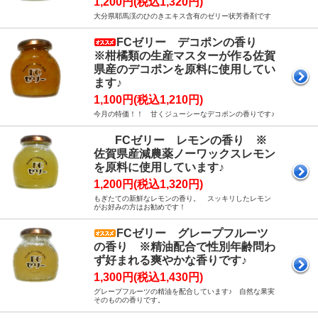
1,200円(税込1,320円)
大分県耶馬渓のひのきエキス含有のゼリー状芳香剤です
FCゼリー デコポンの香り
※柑橘類の生産マスターが作る佐賀
県産のデコポンを原料に使用してい
ます♪
1,100円(税込1,210円)
今月の特価！！ 甘くジューシーなデコポンの香りです♪
FCゼリー レモンの香り ※
佐賀県産減農薬ノーワックスレモン
を原料に使用しています♪
1,200円(税込1,320円)
もぎたての新鮮なレモンの香り。 スッキリしたレモン
がお好みの方はお勧めです！
FCゼリー グレープフルーツ
の香り ※精油配合で性別年齢問わ
ず好まれる爽やかな香りです♪
1,300円(税込1,430円)
グレープフルーツの精油を配合しています♪ 自然な果実
そのものの香りです。